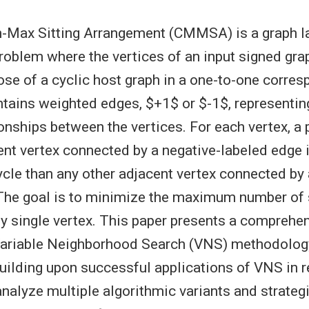
n-Max Sitting Arrangement (CMMSA) is a graph l
roblem where the vertices of an input signed gr
ose of a cyclic host graph in a one-to-one corre
ntains weighted edges, $+1$ or $-1$, representin
ionships between the vertices. For each vertex, a
nt vertex connected by a negative-labeled edge 
ycle than any other adjacent vertex connected by 
The goal is to minimize the maximum number of 
ny single vertex. This paper presents a comprehe
Variable Neighborhood Search (VNS) methodology
lding upon successful applications of VNS in r
nalyze multiple algorithmic variants and strateg