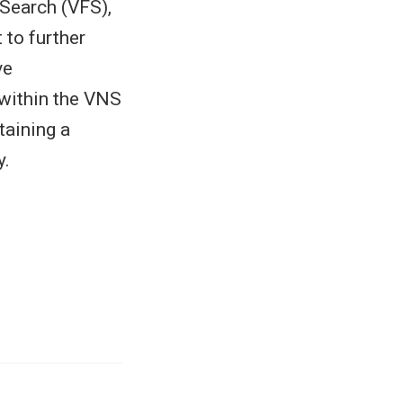
 Search (VFS),
 to further
ve
 within the VNS
taining a
y.