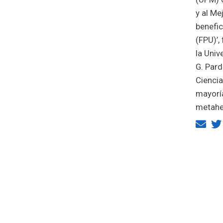
y al Me
benefic
(FPU)’,
la Univ
G. Pard
Ciencia
mayoría
metahe