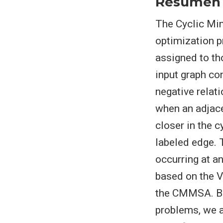
Resumen
The Cyclic Mi
optimization p
assigned to th
input graph co
negative relat
when an adjace
closer in the c
labeled edge. 
occurring at a
based on the 
the CMMSA. Bui
problems, we a