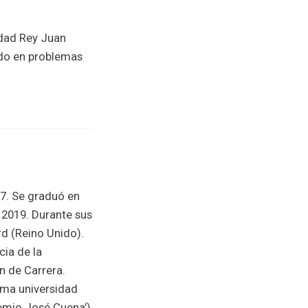
idad Rey Juan
ado en problemas
7. Se graduó en
 2019. Durante sus
rd (Reino Unido).
ia de la
n de Carrera.
isma universidad
emio José Cuena’)