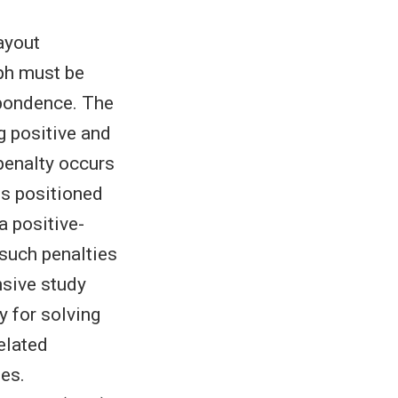
ayout
aph must be
spondence. The
g positive and
 penalty occurs
is positioned
a positive-
such penalties
nsive study
 for solving
elated
ies.