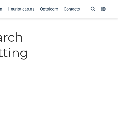
ón
Heuristicas.es
Optsicom
Contacto
arch
tting