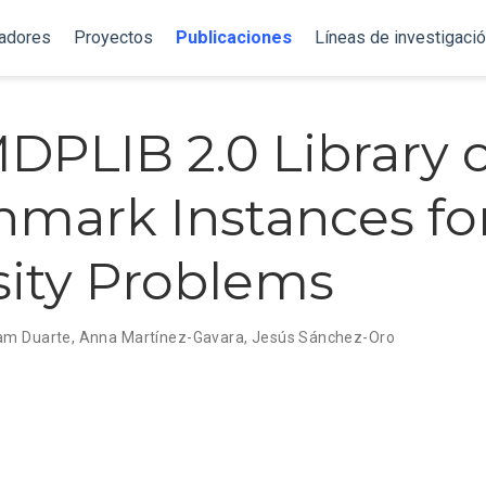
gadores
Proyectos
Publicaciones
Líneas de investigaci
DPLIB 2.0 Library o
mark Instances fo
sity Problems
am Duarte
,
Anna Martínez-Gavara
,
Jesús Sánchez-Oro