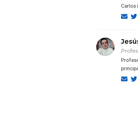
Carlos 
Jesú
Profes
Profeso
princip