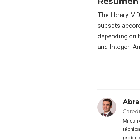
Resumen
The library MD
subsets accord
depending on th
and Integer. An
Abra
Catedr
Mi carr
técnica
problem