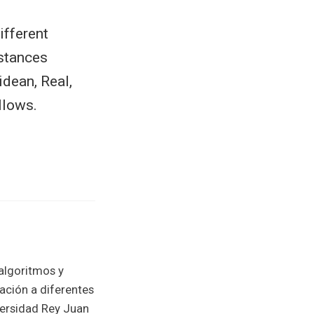
ifferent
nstances
idean, Real,
llows.
 algoritmos y
ación a diferentes
versidad Rey Juan