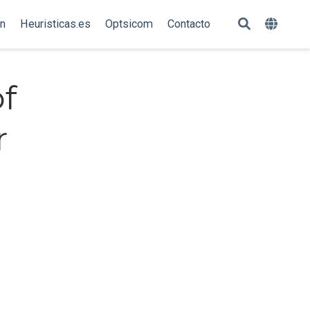
ón
Heuristicas.es
Optsicom
Contacto
f
r