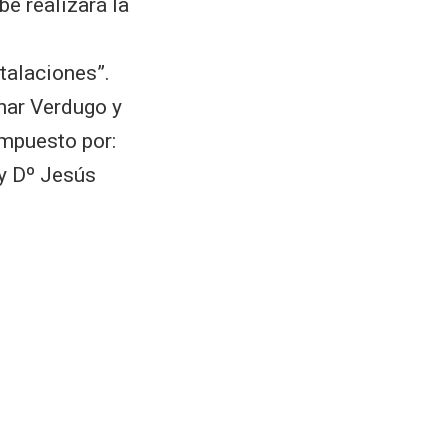
be realizará la
talaciones”.
nar Verdugo y
ompuesto por:
y Dº Jesús