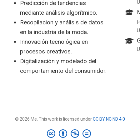
U
Predicción de tendencias
M
mediante análisis algorítmico.
P
Recopilacion y análisis de datos
U
en la industria de la moda.
G
Innovación tecnológica en
U
procesos creativos.
Digitalización y modelado del
comportamiento del consumidor.
·
© 2026 Me. This work is licensed under
CC BY NC ND 4.0