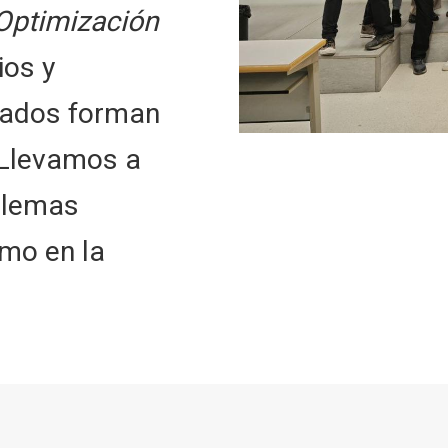
 Optimización
ios y
icados forman
 Llevamos a
blemas
omo en la