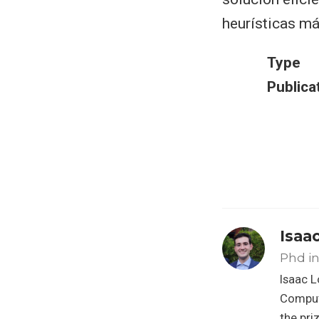
heurísticas m
Type
Publica
Isaa
Phd in 
Isaac 
Comput
the pri