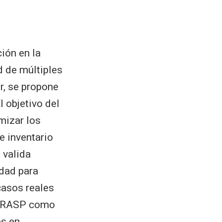
ión en la
d de múltiples
r, se propone
 objetivo del
mizar los
e inventario
 valida
dad para
casos reales
e GRASP como
es en