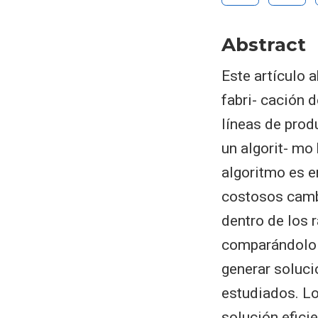
Abstract
Este artículo 
fabri- cación 
líneas de prod
un algorit- mo
algoritmo es e
costosos cambi
dentro de los 
comparándolo 
generar soluci
estudiados. L
solución eficie