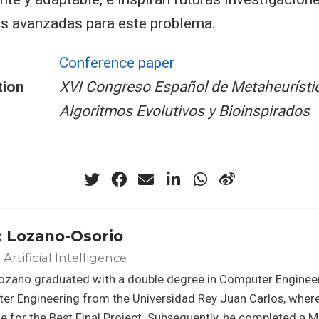
ás avanzadas para este problema.
Conference paper
tion
XVI Congreso Español de Metaheurísti
Algoritmos Evolutivos y Bioinspirados
c Lozano-Osorio
Artificial Intelligence
Lozano graduated with a double degree in Computer Enginee
er Engineering from the Universidad Rey Juan Carlos, whe
ze for the Best Final Project. Subsequently, he completed a Mas