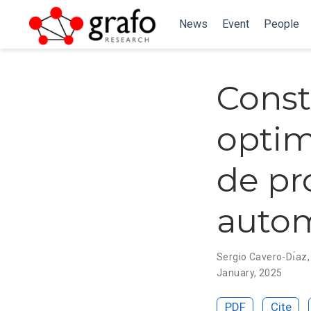
News
Event
People
Const
optim
de pr
autom
Sergio Cavero-Dı́az
January, 2025
PDF
Cite