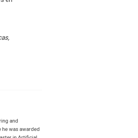
cas,
ring and
re he was awarded
ter in Artificial